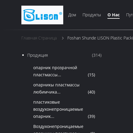
Дом
Продукты
О Нас
Пут
Главная Страница
Foshan Shunde LISON Plastic Packi
Продукция
(314)
опарник прозрачной
пластмассы...
(15)
опарникы пластмассы
любимчика...
(40)
пластиковые
воздухонепроницаемые
опарник...
(39)
Воздухонепроницаемые