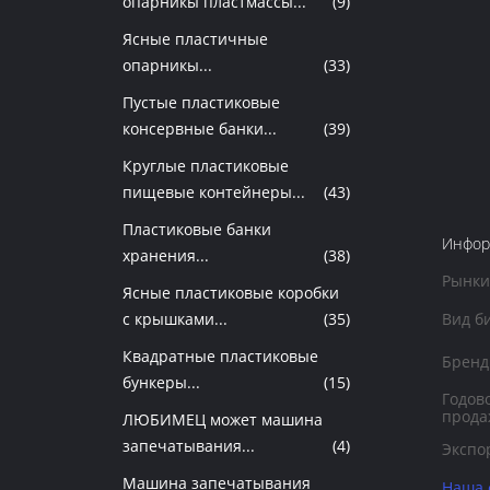
опарникы пластмассы...
(9)
Ясные пластичные
опарникы...
(33)
Пустые пластиковые
консервные банки...
(39)
Круглые пластиковые
пищевые контейнеры...
(43)
Пластиковые банки
Инфор
хранения...
(38)
Рынки
Ясные пластиковые коробки
с крышками...
(35)
Вид б
Квадратные пластиковые
Бренд
бункеры...
(15)
Годов
прода
ЛЮБИМЕЦ может машина
запечатывания...
(4)
Экспо
Машина запечатывания
Наша 