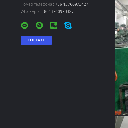
Номер телефона :
+86 13760973427
WhatsApp :
+8613760973427