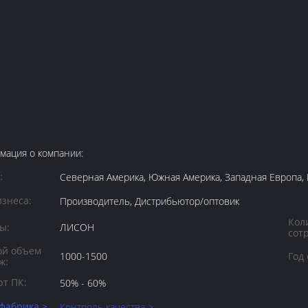
мация о компании:
:
Северная Америка, Южная Америка, Западная Европа,
изнеса:
Производитель, Дистрибьютор/оптовик
Кол
ы:
ЛИСОН
сот
ой объем
1000-1500
Год
ж:
рт ПК:
50% - 60%
фабрика >
Контроль качества >