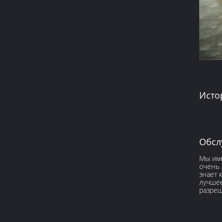
Исто
Обсл
Мы име
очень 
знает 
лучшее
разреш