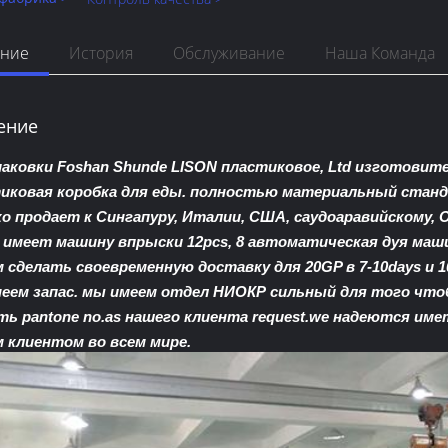
ение
История
Обслуживание
Наша Команда
ение
паковки Foshan Shunde LISON пластиковое, Ltd изготов
иковая коробка для еды. полностью материальный станд
о продает к Сингапуру, Италии, США, саудоаравийскому, 
e имеет машину впрыски 12pcs, 8 автоматическая дуя маши
 сделать своевременную доставку для 20GP в 7-10days и 
еем запас. мы имеем отдел НИОКР сильный для того что
ть pantone no.as нашего клиента request.we надеются им
 клиентом во всем мире.