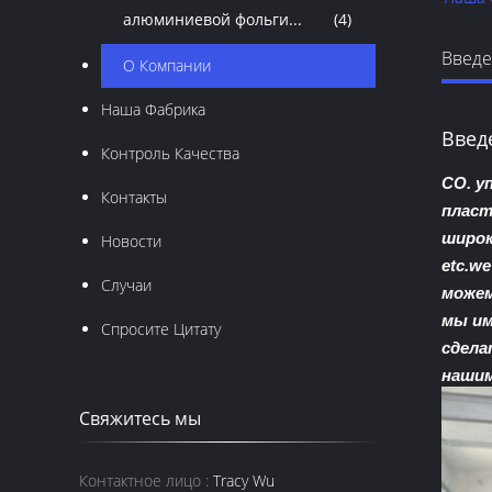
алюминиевой фольги...
(4)
Введ
О Компании
Наша Фабрика
Введ
Контроль Качества
CO. у
Контакты
пласт
широк
Новости
etc.w
Случаи
можем
мы им
Спросите Цитату
сдела
нашим
Свяжитесь мы
Контактное лицо :
Tracy Wu