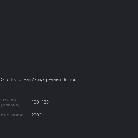
 Юго-Восточная Азия, Средний Восток
ичество
100~120
рудников:
 основания:
2006