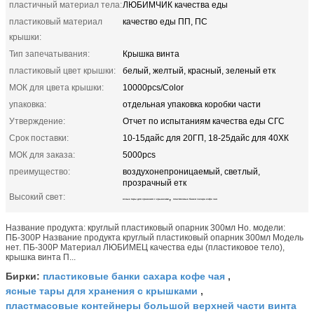
пластичный материал тела:
ЛЮБИМЧИК качества еды
пластиковый материал
качество еды ПП, ПС
крышки:
Тип запечатывания:
Крышка винта
пластиковый цвет крышки:
белый, желтый, красный, зеленый етк
МОК для цвета крышки:
10000pcs/Color
упаковка:
отдельная упаковка коробки части
Утверждение:
Отчет по испытаниям качества еды СГС
Срок поставки:
10-15дайс для 20ГП, 18-25дайс для 40ХК
МОК для заказа:
5000pcs
преимущество:
воздухонепроницаемый, светлый,
прозрачный етк
Высокий свет:
,
ясные тары для хранения с крышками
пластиковые банки сахара кофе чая
Название продукта: круглый пластиковый опарник 300мл Но. модели:
ПБ-300Р Название продукта круглый пластиковый опарник 300мл Модель
нет. ПБ-300Р Материал ЛЮБИМЕЦ качества еды (пластиковое тело),
крышка винта П...
пластиковые банки сахара кофе чая
Бирки:
,
ясные тары для хранения с крышками
,
пластмасовые контейнеры большой верхней части винта