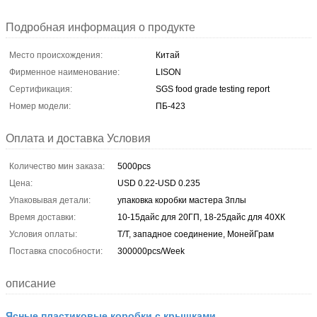
Подробная информация о продукте
Место происхождения:
Китай
Фирменное наименование:
LISON
Сертификация:
SGS food grade testing report
Номер модели:
ПБ-423
Оплата и доставка Условия
Количество мин заказа:
5000pcs
Цена:
USD 0.22-USD 0.235
Упаковывая детали:
упаковка коробки мастера 3плы
Время доставки:
10-15дайс для 20ГП, 18-25дайс для 40ХК
Условия оплаты:
Т/Т, западное соединение, МонейГрам
Поставка способности:
300000pcs/Week
описание
Ясные пластиковые коробки с крышками