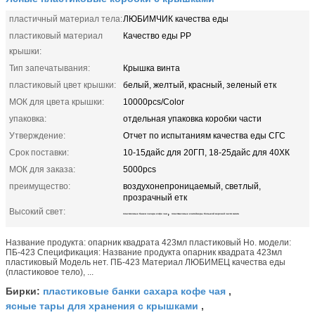
пластичный материал тела:
ЛЮБИМЧИК качества еды
пластиковый материал
Качество еды PP
крышки:
Тип запечатывания:
Крышка винта
пластиковый цвет крышки:
белый, желтый, красный, зеленый етк
МОК для цвета крышки:
10000pcs/Color
упаковка:
отдельная упаковка коробки части
Утверждение:
Отчет по испытаниям качества еды СГС
Срок поставки:
10-15дайс для 20ГП, 18-25дайс для 40ХК
МОК для заказа:
5000pcs
преимущество:
воздухонепроницаемый, светлый,
прозрачный етк
Высокий свет:
,
пластиковые банки сахара кофе чая
пластмасовые контейнеры большой верхней части винта
Название продукта: опарник квадрата 423мл пластиковый Но. модели:
ПБ-423 Спецификация: Название продукта опарник квадрата 423мл
пластиковый Модель нет. ПБ-423 Материал ЛЮБИМЕЦ качества еды
(пластиковое тело), ...
пластиковые банки сахара кофе чая
Бирки:
,
ясные тары для хранения с крышками
,