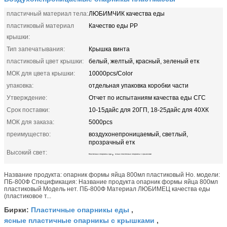
пластичный материал тела:
ЛЮБИМЧИК качества еды
пластиковый материал
Качество еды PP
крышки:
Тип запечатывания:
Крышка винта
пластиковый цвет крышки:
белый, желтый, красный, зеленый етк
МОК для цвета крышки:
10000pcs/Color
упаковка:
отдельная упаковка коробки части
Утверждение:
Отчет по испытаниям качества еды СГС
Срок поставки:
10-15дайс для 20ГП, 18-25дайс для 40ХК
МОК для заказа:
5000pcs
преимущество:
воздухонепроницаемый, светлый,
прозрачный етк
Высокий свет:
,
Пластичные опарникы еды
ясные пластичные опарникы с крышками
Название продукта: опарник формы яйца 800мл пластиковый Но. модели:
ПБ-800Ф Спецификация: Название продукта опарник формы яйца 800мл
пластиковый Модель нет. ПБ-800Ф Материал ЛЮБИМЕЦ качества еды
(пластиковое т...
Пластичные опарникы еды
Бирки:
,
ясные пластичные опарникы с крышками
,