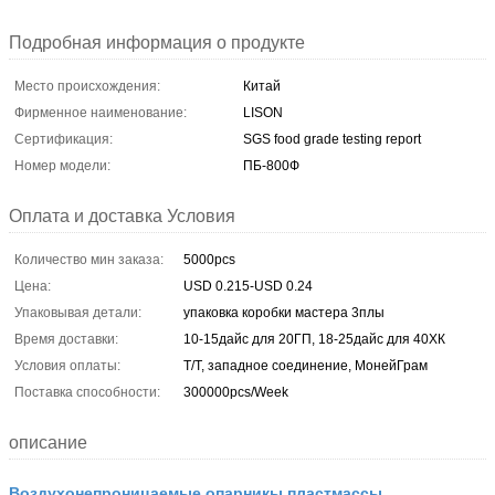
Подробная информация о продукте
Место происхождения:
Китай
Фирменное наименование:
LISON
Сертификация:
SGS food grade testing report
Номер модели:
ПБ-800Ф
Оплата и доставка Условия
Количество мин заказа:
5000pcs
Цена:
USD 0.215-USD 0.24
Упаковывая детали:
упаковка коробки мастера 3плы
Время доставки:
10-15дайс для 20ГП, 18-25дайс для 40ХК
Условия оплаты:
Т/Т, западное соединение, МонейГрам
Поставка способности:
300000pcs/Week
описание
Воздухонепроницаемые опарникы пластмассы