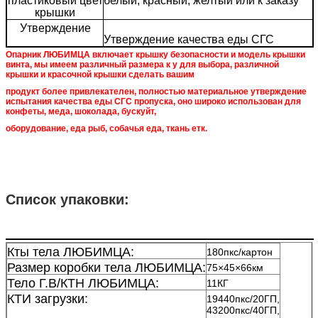
пластиковый цвет
белый, красный, желтый или к заказу
крышки
Утверждение
Утверждение качества еды СГС
Опарник ЛЮБИМЦА включает крышку безопасности и модель крышки
винта, мы имеем различный размера к у для выбора, различной
крышки и красочной крышки сделать вашим
продукт более привлекателен, полностью материальное утверждение
испытания качества еды СГС пропуска, оно широко использован для
конфеты, меда, шоколада, бускуйт,
оборудование, еда рыб, собачья еда, ткань етк.
Список упаковки:
Кты тела ЛЮБИМЦА:
180пкс/картон
Размер коробки тела ЛЮБИМЦА:
75×45×66км
Тело Г.В/КТН ЛЮБИМЦА:
11КГ
КТИ загрузки:
19440пкс/20ГП,
43200пкс/40ГП,