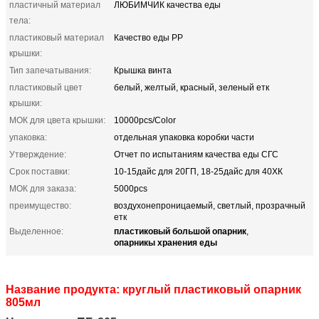
пластичный материал
ЛЮБИМЧИК качества еды
тела:
пластиковый материал
Качество еды PP
крышки:
Тип запечатывания:
Крышка винта
пластиковый цвет
белый, желтый, красный, зеленый етк
крышки:
МОК для цвета крышки:
10000pcs/Color
упаковка:
отдельная упаковка коробки части
Утверждение:
Отчет по испытаниям качества еды СГС
Срок поставки:
10-15дайс для 20ГП, 18-25дайс для 40ХК
МОК для заказа:
5000pcs
преимущество:
воздухонепроницаемый, светлый, прозрачный
етк
пластиковый большой опарник
Выделенное:
,
опарникы хранения еды
Название продукта: круглый пластиковый опарник
805мл