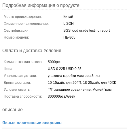
Подробная информация о продукте
Место происхождения:
Китай
Фирменное наименование:
LISON
Сертификация:
SGS food grade testing report
Номер модели:
ПБ-805
Оплата и доставка Условия
Количество мин заказа:
5000pcs
Цена:
USD 0.225-USD 0.25
Упаковывая детали:
упаковка коробки мастера 3плы
Время доставки:
10-15дайс для 20ГП, 18-25дайс для 40ХК
Условия оплаты:
Т/Т, западное соединение, МонейГрам
Поставка способности:
300000pcs/Week
описание
Ясные пластичные опарникы