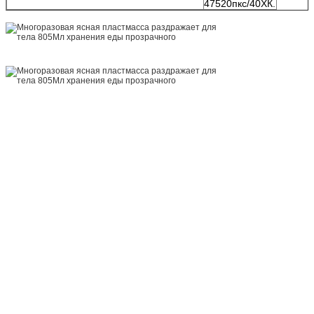
47520пкс/40ХК.