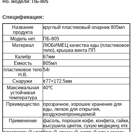
Но. модели: ПБ-805
Спецификация:
Название
круглый пластиковый опарник 805мл
продукта
Модель нет.
ПБ-805
Материал
ЛЮБИМЕЦ качества еды (пластиковое
тело), крышка винта ПП
Калибр
67мм
Емкость
805мл
пластиковое тело
54г
Н.В.
Снаружи
¢77×172.5мм
Максимальная
40℃
устойчивая
температура
Преимущество
прозрачное, хорошее хранение для
еды, легкое для открытия,
воздухонепроницаемой
Применение
фасоль, порошок кофе, конфета, гайки,
высушила цветок, сухую медицину, етк