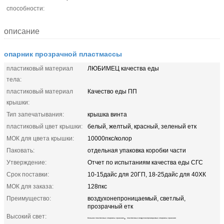
способности:
описание
опарник прозрачной пластмассы
пластиковый материал
ЛЮБИМЕЦ качества еды
тела:
пластиковый материал
Качество еды ПП
крышки:
Тип запечатывания:
крышка винта
пластиковый цвет крышки:
белый, желтый, красный, зеленый етк
МОК для цвета крышки:
10000пкс/колор
Паковать:
отдельная упаковка коробки части
Утверждение:
Отчет по испытаниям качества еды СГС
Срок поставки:
10-15дайс для 20ГП, 18-25дайс для 40ХК
МОК для заказа:
128пкс
Преимущество:
воздухонепроницаемый, светлый,
прозрачный етк
Высокий свет:
,
большие пластиковые опарникы хранения
пластиковые воздухонепроницаемые опарникы хранения