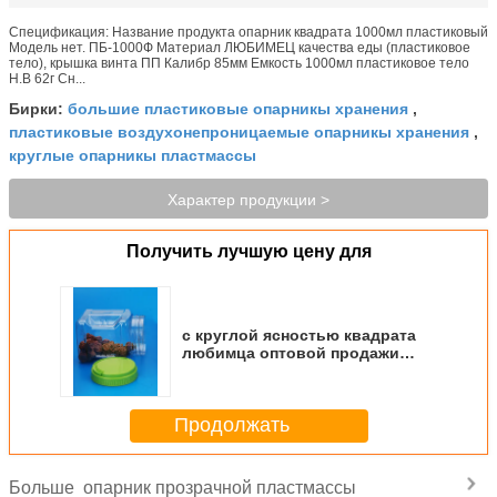
Спецификация: Название продукта опарник квадрата 1000мл пластиковый
Модель нет. ПБ-1000Ф Материал ЛЮБИМЕЦ качества еды (пластиковое
тело), крышка винта ПП Калибр 85мм Емкость 1000мл пластиковое тело
Н.В 62г Сн...
большие пластиковые опарникы хранения
Бирки:
,
пластиковые воздухонепроницаемые опарникы хранения
,
круглые опарникы пластмассы
Характер продукции >
Получить лучшую цену для
с круглой ясностью квадрата
любимца оптовой продажи
каменщика еды печенья рта
крышек широкой стакабле
пластиковое сжатие
Продолжать
раздражает
опарник прозрачной пластмассы
Больше