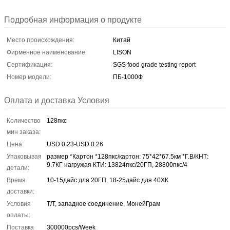
Подробная информация о продукте
Место происхождения:
Китай
Фирменное наименование:
LISON
Сертификация:
SGS food grade testing report
Номер модели:
ПБ-1000Ф
Оплата и доставка Условия
Количество
128пкс
мин заказа:
Цена:
USD 0.23-USD 0.26
Упаковывая
размер *Картон *128пкс/картон: 75*42*67.5км *Г.В/КНТ:
9.7КГ нагружая КТИ: 13824пкс/20ГП, 28800пкс/4
детали:
Время
10-15дайс для 20ГП, 18-25дайс для 40ХК
доставки:
Условия
Т/Т, западное соединение, МонейГрам
оплаты:
Поставка
300000pcs/Week