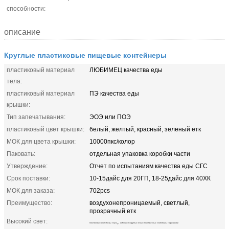
способности:
описание
Круглые пластиковые пищевые контейнеры
пластиковый материал
ЛЮБИМЕЦ качества еды
тела:
пластиковый материал
ПЭ качества еды
крышки:
Тип запечатывания:
ЭОЭ или ПОЭ
пластиковый цвет крышки:
белый, желтый, красный, зеленый етк
МОК для цвета крышки:
10000пкс/колор
Паковать:
отдельная упаковка коробки части
Утверждение:
Отчет по испытаниям качества еды СГС
Срок поставки:
10-15дайс для 20ГП, 18-25дайс для 40ХК
МОК для заказа:
702pcs
Преимущество:
воздухонепроницаемый, светлый,
прозрачный етк
Высокий свет:
,
пластиковые контейнеры соуса
небольшие круглые ясные пластмасовые контейнеры с крышками