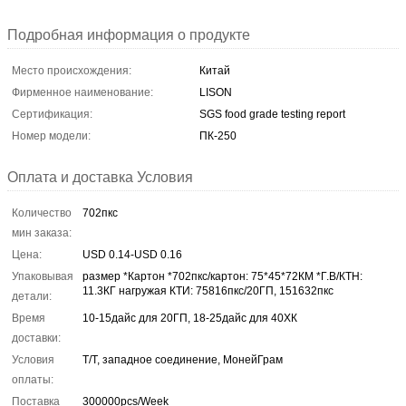
Подробная информация о продукте
Место происхождения:
Китай
Фирменное наименование:
LISON
Сертификация:
SGS food grade testing report
Номер модели:
ПК-250
Оплата и доставка Условия
Количество
702пкс
мин заказа:
Цена:
USD 0.14-USD 0.16
Упаковывая
размер *Картон *702пкс/картон: 75*45*72КМ *Г.В/КТН:
11.3КГ нагружая КТИ: 75816пкс/20ГП, 151632пкс
детали:
Время
10-15дайс для 20ГП, 18-25дайс для 40ХК
доставки:
Условия
Т/Т, западное соединение, МонейГрам
оплаты:
Поставка
300000pcs/Week