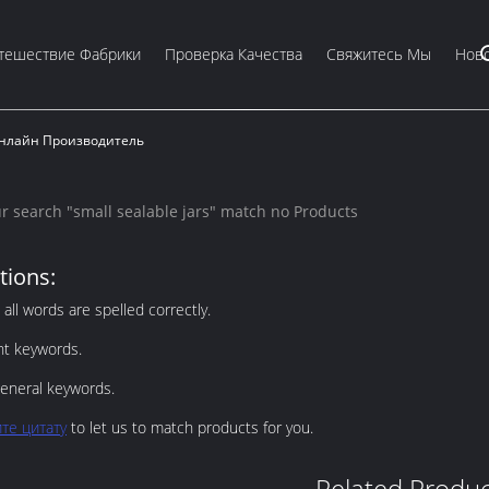
тешествие Фабрики
Проверка Качества
Свяжитесь Мы
Ново
 Онлайн Производитель
ur search "
small sealable jars
" match no Products
tions:
all words are spelled correctly.
ent keywords.
eneral keywords.
те цитату
to let us to match products for you.
Related Produc