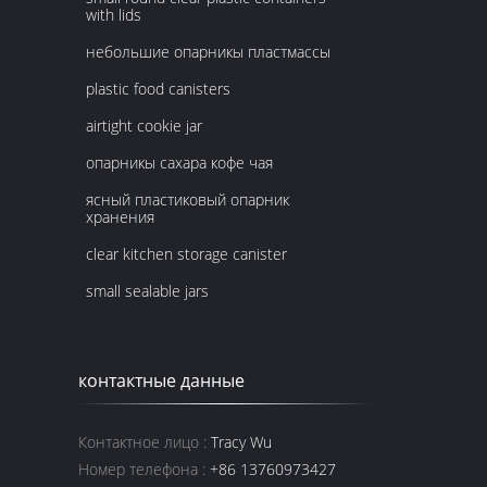
with lids
небольшие опарникы пластмассы
plastic food canisters
airtight cookie jar
опарникы сахара кофе чая
ясный пластиковый опарник
хранения
clear kitchen storage canister
small sealable jars
контактные данные
Контактное лицо :
Tracy Wu
Номер телефона :
+86 13760973427