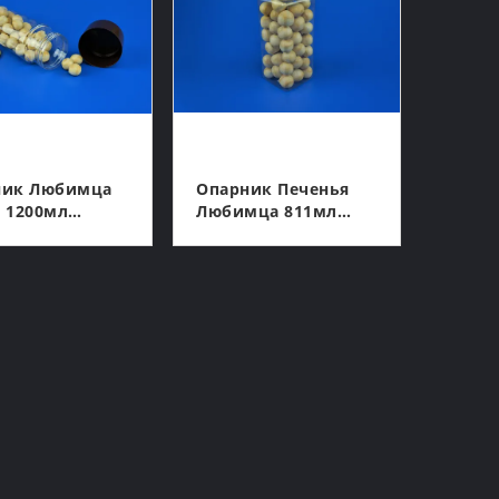
ник Любимца
Опарник Печенья
 1200мл
Любимца 811мл
тиковый
Качества Еды
етический
Квадратный
КОНТАКТ
КОНТАКТ
 С Белой
Прозрачный
ой Крышкой