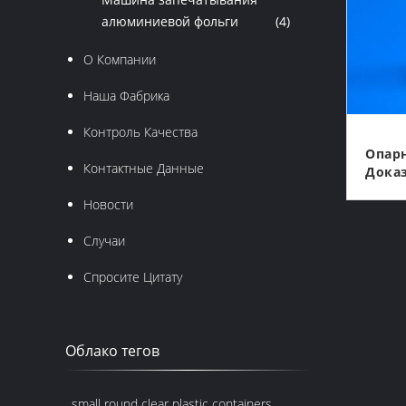
алюминиевой фольги
(4)
О Компании
Наша Фабрика
Контроль Качества
Опар
Контактные Данные
Доказ
Воды 
Новости
Плас
Покр
Случаи
Верхн
Винта
Спросите Цитату
Облако тегов
small round clear plastic containers