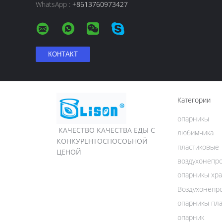
WhatsApp :
+8613760973427
Категории
опарникы
КАЧЕСТВО КАЧЕСТВА ЕДЫ С
любимчика
КОНКУРЕНТОСПОСОБНОЙ
пластиковые
ЦЕНОЙ
воздухонепр
опарникы хр
Воздухонепр
опарникы пл
опарник