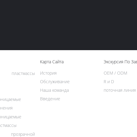
Карта Сайта
Экскурсия По За
История
OEM / ODM
 пластмассы
Обслуживание
R и D
Наша команда
поточная линия
Введение
оницаемые
анения
оницаемые
астмассы
 прозрачной