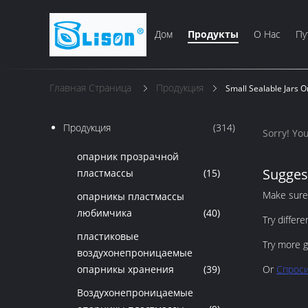
Дом
Продукты
О Нас
Пу
Главная Страница
Продукция
Small Sealable Jars
Продукция
(314)
Sorry! Yo
опарник прозрачной
Sugges
пластмассы
(15)
Make sure 
опарникы пластмассы
любимчика
(40)
Try differ
пластиковые
Try more g
воздухонепроницаемые
опарникы хранения
(39)
Or
Спроси
Воздухонепроницаемые