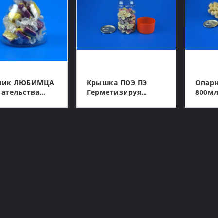
ник ЛЮБИМЦА
Крышка ПОЭ ПЭ
Опар
ательства
Герметизируя
800мл
СГС 198мл
Черные Пищевые
Плас
тиковый С
Контейнеры
Косм
КОНТАКТ
КОНТАКТ
ашенной
Фасолей 816мл
Креам
ей Частью
Круглые
Черн
 ПС
Пластиковые