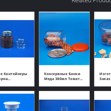
ие Контейнеры
Консервные Банки
Изгот
орна
Меда 380мл Томата
Заказ
МЦА Крышки
Любимца Сахара
Регу
 Винта
Печенья 307#
Плас
КОНТАКТ
КОНТАКТ
ытого Конца
Легкие Открытые
Короб
Упаковывая
Еды