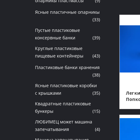
опарникы пластмассы
(9)
Ясные пластичные опарникы
(33)
Пустые пластиковые
консервные банки
(39)
Круглые пластиковые
пищевые контейнеры
(43)
Пластиковые банки хранения
(38)
Ясные пластиковые коробки
с крышками
(35)
Легк
Попк
Квадратные пластиковые
ЛЮБИ
бункеры
(15)
600мл
Откр
ЛЮБИМЕЦ может машина
211#
запечатывания
(4)
Машина запечатывания