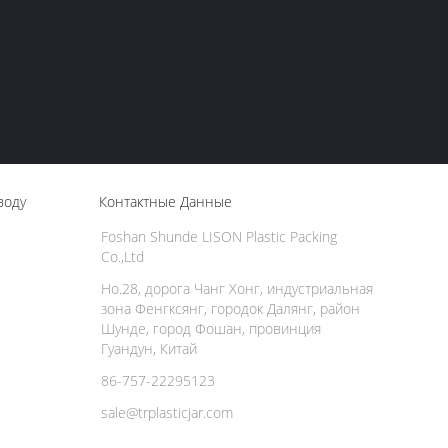
воду
Контактные Данные
Foshan Shunde LISON Plastic Packing
Co.,Ltd
Но.28, дорога Чанг Хонг, индустриальная
зона Фенгксянг, городок Далянг, район
Шунде, город Фошан, провинция
Гуандун, Китай
86-757-22295123
sale@trplasticjar.com