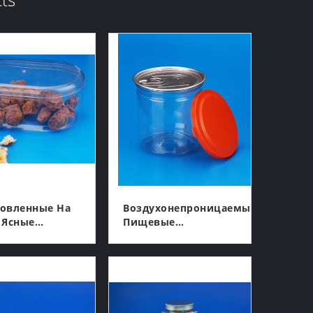
овленные На
Воздухонепроницаемые
 Ясные
Пищевые
лируемые
Контейнеры 360мл
тиковые
Арахиса 83мм
КОНТАКТ
КОНТАКТ
ки Упаковки
Круглые
Пластиковые С
Крышкой