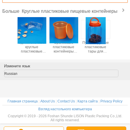
Круглые пластиковые пищевые контейнеры
Больше
Воздухонепроницаемые
Запечатывание
Опарникы Эко
Односте
круглые
крышки кроны
дружелюбные
круг
пластиковые
ПС прозрачного
ясные
пласти
пищевые
круглого
пластиковые,
пище
контейнеры/
пластикового
прочный круглый
контей
изготовленная
качества еды
пластмасовый
увенчива
Измените язык
на заказ
пищевых
контейнер с
28Г ПС к
портативная
контейнеров
крышкой
П1
Russian
пластмасса
материальное
душили банку
чая
Главная страница
|
About Us
|
Contact Us
|
Карта сайта
|
Privacy Policy
Взгляд настольного компьютера
Copyright © 2019 - 2026 Foshan Shunde LISON Plastic Packing Co.,Ltd.
All rights reserved.