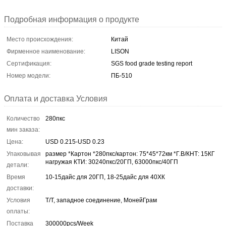
Подробная информация о продукте
Место происхождения:
Китай
Фирменное наименование:
LISON
Сертификация:
SGS food grade testing report
Номер модели:
ПБ-510
Оплата и доставка Условия
Количество
280пкс
мин заказа:
Цена:
USD 0.215-USD 0.23
Упаковывая
размер *Картон *280пкс/картон: 75*45*72км *Г.В/КНТ: 15КГ
нагружая КТИ: 30240пкс/20ГП, 63000пкс/40ГП
детали:
Время
10-15дайс для 20ГП, 18-25дайс для 40ХК
доставки:
Условия
Т/Т, западное соединение, МонейГрам
оплаты:
Поставка
300000pcs/Week