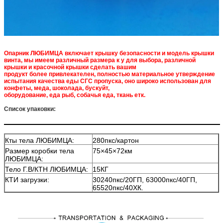
Опарник ЛЮБИМЦА включает крышку безопасности и модель крышки
винта, мы имеем различный размера к у для выбора, различной
крышки и красочной крышки сделать вашим
продукт более привлекателен, полностью материальное утверждение
испытания качества еды СГС пропуска, оно широко использован для
конфеты, меда, шоколада, бускуйт,
оборудование, еда рыб, собачья еда, ткань етк.
Список упаковки:
Кты тела ЛЮБИМЦА:
280пкс/картон
Размер коробки тела
75×45×72км
ЛЮБИМЦА:
Тело Г.В/КТН ЛЮБИМЦА:
15КГ
КТИ загрузки:
30240пкс/20ГП, 63000пкс/40ГП,
65520пкс/40ХК.