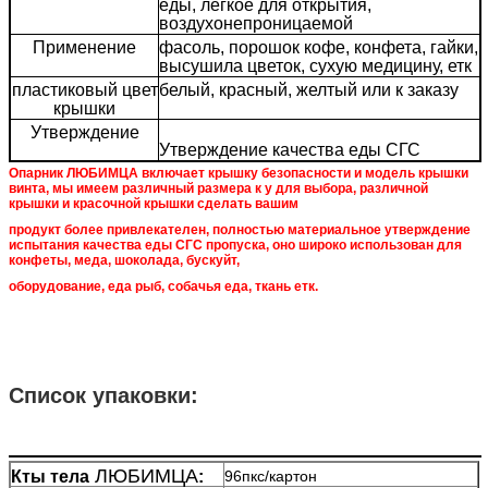
еды, легкое для открытия,
воздухонепроницаемой
Применение
фасоль, порошок кофе, конфета, гайки,
высушила цветок, сухую медицину, етк
пластиковый цвет
белый, красный, желтый или к заказу
крышки
Утверждение
Утверждение качества еды СГС
Опарник ЛЮБИМЦА включает крышку безопасности и модель крышки
винта, мы имеем различный размера к у для выбора, различной
крышки и красочной крышки сделать вашим
продукт более привлекателен, полностью материальное утверждение
испытания качества еды СГС пропуска, оно широко использован для
конфеты, меда, шоколада, бускуйт,
оборудование, еда рыб, собачья еда, ткань етк.
Список упаковки:
ЛЮБИМЦА
Кты тела
:
96пкс/картон