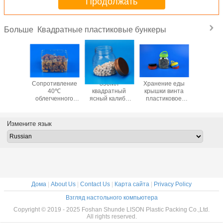
Продолжать
Квадратные пластиковые бункеры
Больше
придают
Сопротивление
850Мл
Хранение еды
Бункер
атную
40℃
квадратный
крышки винта
ясн
рму
облегченного
ясный калибр
пластиковое
квадра
иковым
квадратного
50Г тар для
раздражает
Тары 
ерам
пластикового
хранения 122 *
908Мл 116.
хране
ивают на
качества еды ПП
86 * 133ММ
сопротивление 5
качеств
Измените язык
шку
бункеров
85ММ
* 96 * 151ММ
квадра
изируя
материальное
40℃
пласти
р 38Г
ММ
Дома
|
About Us
|
Contact Us
|
Карта сайта
|
Privacy Policy
Взгляд настольного компьютера
Copyright © 2019 - 2025 Foshan Shunde LISON Plastic Packing Co.,Ltd.
All rights reserved.