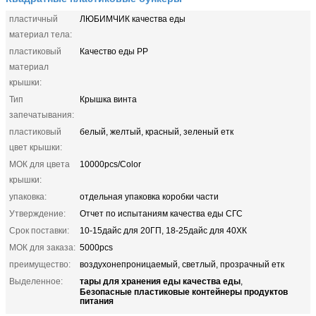
пластичный
ЛЮБИМЧИК качества еды
материал тела:
пластиковый
Качество еды PP
материал
крышки:
Тип
Крышка винта
запечатывания:
пластиковый
белый, желтый, красный, зеленый етк
цвет крышки:
МОК для цвета
10000pcs/Color
крышки:
упаковка:
отдельная упаковка коробки части
Утверждение:
Отчет по испытаниям качества еды СГС
Срок поставки:
10-15дайс для 20ГП, 18-25дайс для 40ХК
МОК для заказа:
5000pcs
преимущество:
воздухонепроницаемый, светлый, прозрачный етк
тары для хранения еды качества еды
Выделенное:
,
Безопасные пластиковые контейнеры продуктов
питания