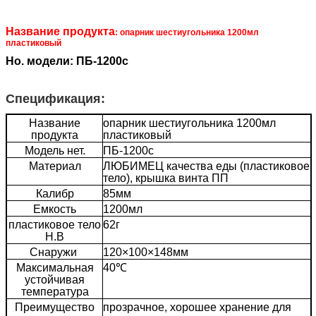
Название продукта
: опарник шестиугольника 1200мл
пластиковый
Но. модели: ПБ-1200с
Спецификация:
Название
опарник шестиугольника 1200мл
продукта
пластиковый
Модель нет.
ПБ-1200с
Материал
ЛЮБИМЕЦ качества еды (пластиковое
тело), крышка винта ПП
Калибр
85мм
Емкость
1200мл
пластиковое тело
62г
Н.В
Снаружи
120×100×148мм
Максимальная
40℃
устойчивая
температура
Преимущество
прозрачное, хорошее хранение для