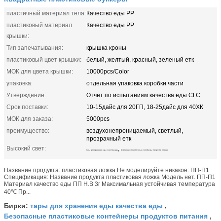
пластичный материал тела:
Качество еды PP
пластиковый материал
Качество еды PP
крышки:
Тип запечатывания:
крышка кроны
пластиковый цвет крышки:
белый, желтый, красный, зеленый етк
МОК для цвета крышки:
10000pcs/Color
упаковка:
отдельная упаковка коробки части
Утверждение:
Отчет по испытаниям качества еды СГС
Срок поставки:
10-15дайс для 20ГП, 18-25дайс для 40ХК
МОК для заказа:
5000pcs
преимущество:
воздухонепроницаемый, светлый,
прозрачный етк
Высокий свет:
,
тары для хранения еды качества еды
Безопасные пластиковые контейнеры продуктов питания
Название продукта: пластиковая ложка Не моделируйте никакое: ПП-П1
Спецификация: Название продукта пластиковая ложка Модель нет. ПП-П1
Материал качество еды ПП Н.В 3г Максимальная устойчивая температура
40℃ Пр...
тары для хранения еды качества еды
Бирки:
,
Безопасные пластиковые контейнеры продуктов питания
,