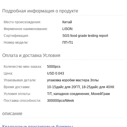
Подробная информация о продукте
Место происхождения:
Китай
Фирменное наименование:
LISON
Сертификация:
SGS food grade testing report
Номер модели:
ПП-П1
Оплата и доставка Условия
Количество мин заказа:
5000pcs
Цена:
USD 0.043
Упаковывая детали:
упаковка коробки мастера 3плы
Время доставки:
10-15дайс для 20ГП, 18-25дайс для 40ХК
Условия оплаты:
Т/Т, западное соединение, МонейГрам
Поставка способности:
300000pcs/Week
описание
Квадратные пластиковые бункеры